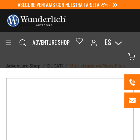
ASEGURE VENTAJAS CON NUESTRA TARJETA 💳✨
ES
ADVENTURE SHOP
Adventure Shop
DUCATI
Multistrada V4 Pikes Peak