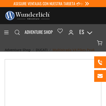
ASEGURE VENTAJAS CON NUESTRA TARJETA 💳✨
ES
ADVENTURE SHOP
Adventure Shop
DUCATI
Multistrada V4 Pikes Peak