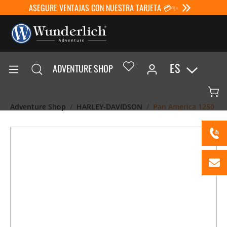
ASEGURE VENTAJAS CON NUESTRA TARJETA 💳✨
ES
ADVENTURE SHOP
Adventure Shop
HARLEY-DAVIDSON
Pan America 1250