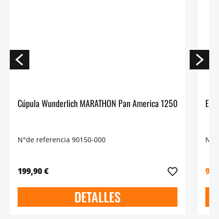
Cúpula Wunderlich MARATHON Pan America 1250
N°de referencia 90150-000
N°d
199,90 €
99,
DETALLES