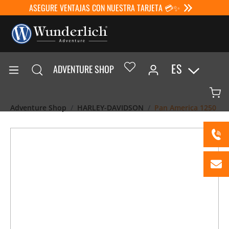
ASEGURE VENTAJAS CON NUESTRA TARJETA 💳✨
ES
ADVENTURE SHOP
Adventure Shop
HARLEY-DAVIDSON
Pan America 1250