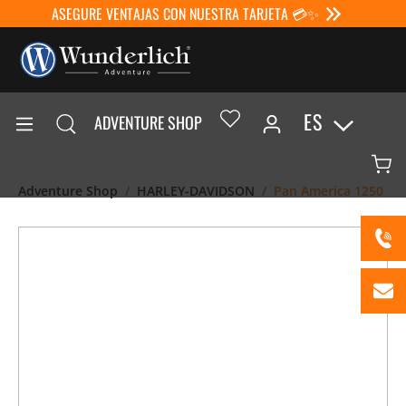
ASEGURE VENTAJAS CON NUESTRA TARJETA 💳✨
ES
ADVENTURE SHOP
Adventure Shop
HARLEY-DAVIDSON
Pan America 1250