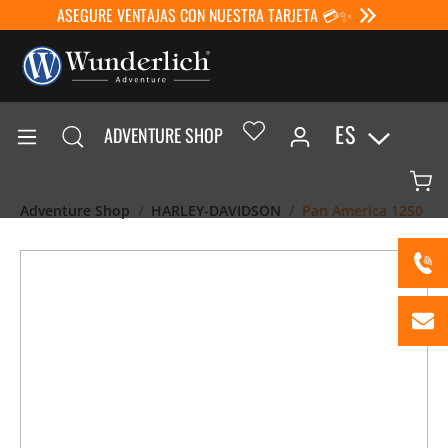
ASEGURE VENTAJAS CON NUESTRA TARJETA 💳✨
ES
ADVENTURE SHOP
Adventure Shop
HARLEY-DAVIDSON
Pan America 1250