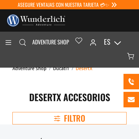
ASEGURE VENTAJAS CON NUESTRA TARJETA 💳✨
ES
ADVENTURE SHOP
Adventure Shop
Ducati1
DesertX
DESERTX ACCESORIOS
FILTRO