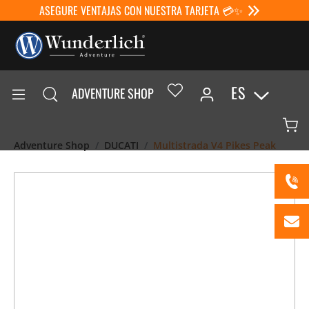
ASEGURE VENTAJAS CON NUESTRA TARJETA 💳✨
ES
ADVENTURE SHOP
Adventure Shop
DUCATI
Multistrada V4 Pikes Peak