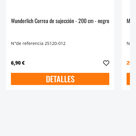
Wunderlich Correa de sujección - 200 cm - negro
N°de referencia 25120-012
N°de
6,90 €
29,
DETALLES