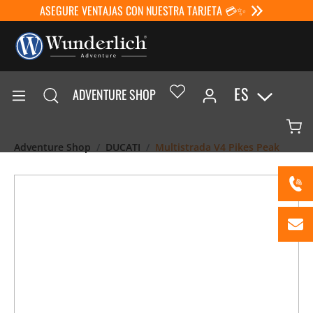
ASEGURE VENTAJAS CON NUESTRA TARJETA 💳✨
ES
ADVENTURE SHOP
Adventure Shop
DUCATI
Multistrada V4 Pikes Peak