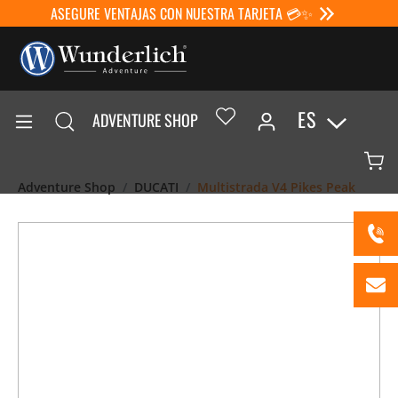
ASEGURE VENTAJAS CON NUESTRA TARJETA 💳✨
ES
ADVENTURE SHOP
Adventure Shop
DUCATI
Multistrada V4 Pikes Peak