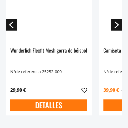
Wunderlich Flexfit Mesh gorra de béisbol
Camiseta fun
N°de referencia 25252-000
N°de refere
29,90 €
39,90 €
49,
DETALLES