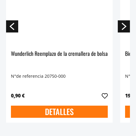
Wunderlich Reemplazo de la cremallera de bolsa
N°de referencia 20750-000
N°de 
0,90 €
19,9
DETALLES