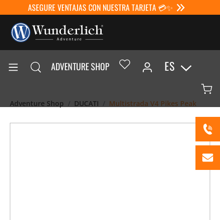
ASEGURE VENTAJAS CON NUESTRA TARJETA 💳✨
ES
ADVENTURE SHOP
Adventure Shop
DUCATI
Multistrada V4 Pikes Peak