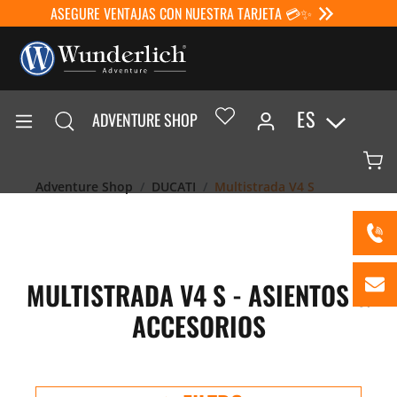
ASEGURE VENTAJAS CON NUESTRA TARJETA 💳✨
ES
ADVENTURE SHOP
Adventure Shop
DUCATI
Multistrada V4 S
MULTISTRADA V4 S - ASIENTOS &
ACCESORIOS