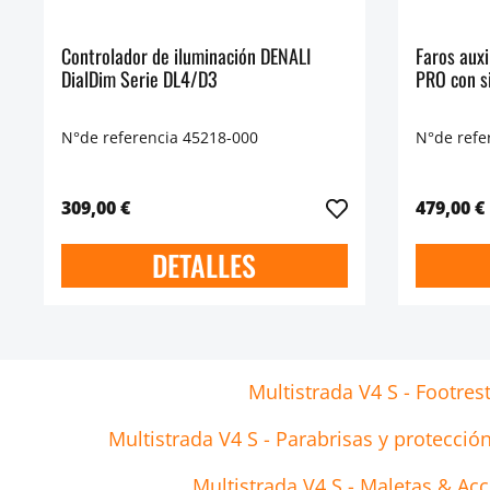
Controlador de iluminación DENALI
Faros aux
DialDim Serie DL4/D3
PRO con s
N°de referencia 45218-000
N°de refe
309,00 €
479,00 €
DETALLES
Multistrada V4 S - Footres
Multistrada V4 S - Parabrisas y protección
Multistrada V4 S - Maletas & Ac