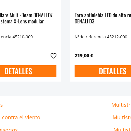
iliare Multi-Beam DENALI D7
Faro antiniebla LED de alto 
istema X-Lens modular
DENALI D3
rencia 45210-000
N°de referencia 45212-000
219,00 €
DETALLES
DETALLES
ts
Multist
 contra el viento
Multist
cesorios
Multist