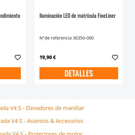
rendimiento
Iluminación LED de matrícula FineLiner
N°de referencia 36350-000
19,90 €
DETALLES
rada V4 S - Elevadores de manillar
rada V4 S - Asientos & Accesorios
rada V4 S - Protectores de motor