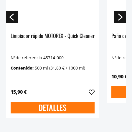
Limpiador rápido MOTOREX - Quick Cleaner
Paño de m
N°de referencia 45714-000
N°de refe
Contenido:
500 ml
(31,80 € / 1000 ml)
10,90 €
15,90 €
DETALLES