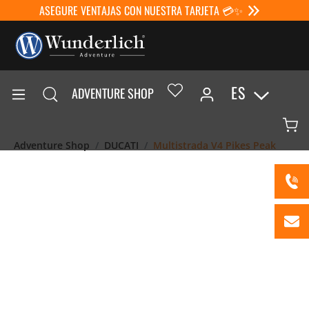
ASEGURE VENTAJAS CON NUESTRA TARJETA 💳✨
ES
ADVENTURE SHOP
Adventure Shop
DUCATI
Multistrada V4 Pikes Peak