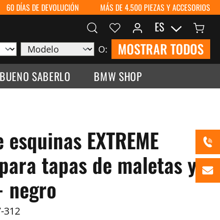
60 DÍAS DE DEVOLUCIÓN
MÁS DE 4.500 PIEZAS Y ACCESORIOS
ES
MOSTRAR TODOS
O:
 BUENO SABERLO
BMW SHOP
e esquinas EXTREME
para tapas de maletas y
- negro
-312