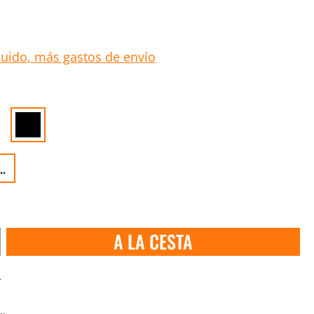
luido, más gastos de envío
..
A LA CESTA
s