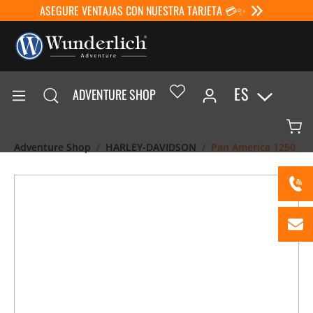
ASEGURE VENTAJAS CON NUESTRA TARJETA 💳✨
ES
ADVENTURE SHOP
Adventure Shop
HARLEY-DAVIDSON
Pan America 1250