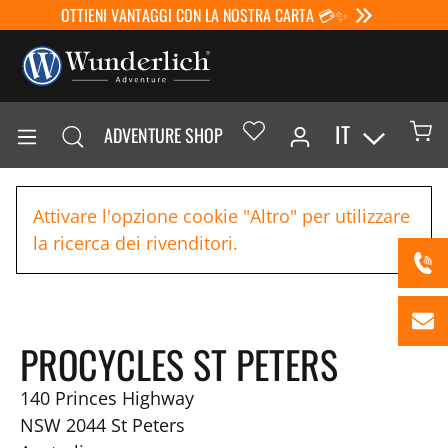
OTTIENI VANTAGGI CON LA NOSTRA CARTA 💳✨
IT
ADVENTURE SHOP
Attivare l'opzione cookie "Altro" per utilizzare
la ricerca dei rivenditori.
PROCYCLES ST PETERS
140 Princes Highway
NSW 2044
St Peters