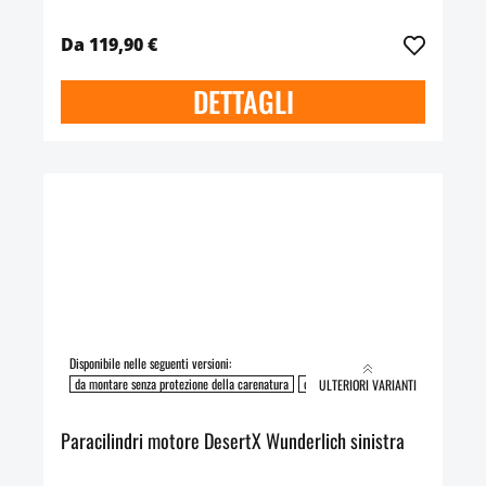
Da 119,90 €
DETTAGLI
Disponibile nelle seguenti versioni:
da montare senza protezione della carenatura
da montare con protezione della caren
ULTERIORI VARIANTI
Paracilindri motore DesertX Wunderlich sinistra