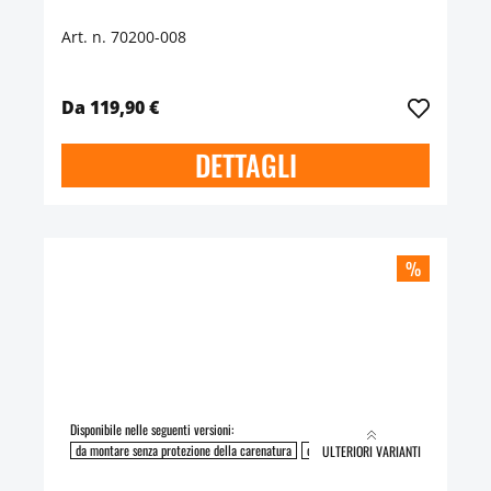
Art. n. 70200-008
Da 119,90 €
DETTAGLI
%
Disponibile nelle seguenti versioni:
da montare senza protezione della carenatura
da montare con protezione della caren
ULTERIORI VARIANTI