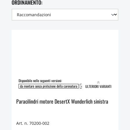
ORDINAMENTO:
Disponibile nelle seguenti versioni:
da montare senza protezione della carenatura
da montare con protezione della caren
ULTERIORI VARIANTI
Paracilindri motore DesertX Wunderlich sinistra
Art. n. 70200-002