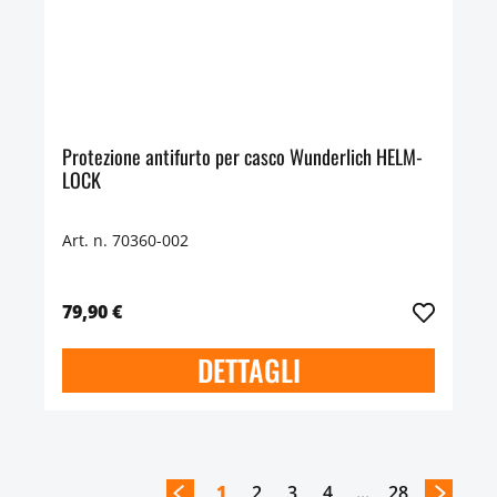
Protezione antifurto per casco Wunderlich HELM-
LOCK
Art. n. 70360-002
79,90 €
DETTAGLI
1
2
3
4
...
28