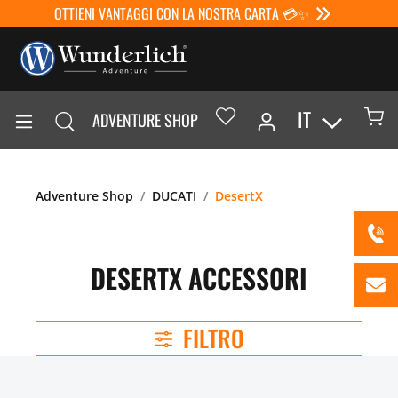
OTTIENI VANTAGGI CON LA NOSTRA CARTA 💳✨
IT
ADVENTURE SHOP
Adventure Shop
DUCATI
DesertX
DESERTX ACCESSORI
FILTRO