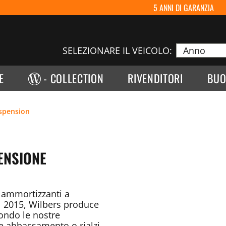
5 ANNI DI GARANZIA
SELEZIONARE IL VEICOLO:
E
- COLLECTION
RIVENDITORI
BUO
spension
ENSIONE
 ammortizzanti a
l 2015, Wilbers produce
ondo le nostre
me abbassamento o rialzi