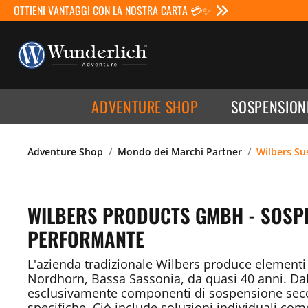
OTTIENI VANTAGGI CON LA NOSTRA CARTA 💳✨
ADVENTURE SHOP
SOSPENSION
Adventure Shop
Mondo dei Marchi Partner
Wilbers Su
WILBERS PRODUCTS GMBH - SOSP
PERFORMANTE
L'azienda tradizionale Wilbers produce elementi
Nordhorn, Bassa Sassonia, da quasi 40 anni. Da
esclusivamente componenti di sospensione sec
specifiche. Ciò include soluzioni individuali co