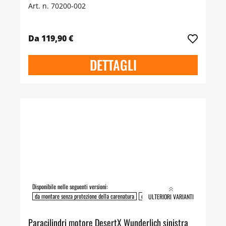
Art. n. 70200-002
Da 119,90 €
DETTAGLI
Disponibile nelle seguenti versioni:
da montare senza protezione della carenatura
da montare con protezione della caren
ULTERIORI VARIANTI
Paracilindri motore DesertX Wunderlich sinistra