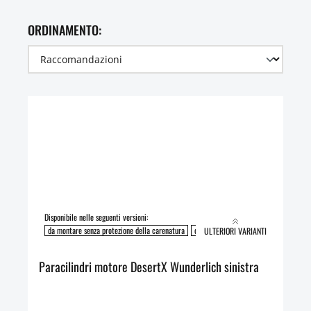
ORDINAMENTO:
Disponibile nelle seguenti versioni:
da montare senza protezione della carenatura
da montare con protezione della caren
ULTERIORI VARIANTI
Paracilindri motore DesertX Wunderlich sinistra