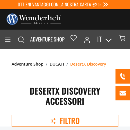
OTTIENI VANTAGGI CON LA NOSTRA CARTA 💳✨
IT
ADVENTURE SHOP
Adventure Shop
DUCATI
DesertX Discovery
DESERTX DISCOVERY
ACCESSORI
FILTRO