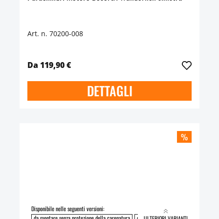
Art. n. 70200-008
Da 119,90 €
DETTAGLI
%
Disponibile nelle seguenti versioni:
da montare senza protezione della carenatura
da montare con protezione della caren
ULTERIORI VARIANTI