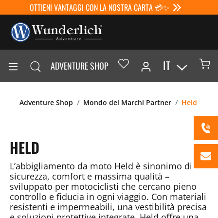
OTTIENI VANTAGGI CON LA NOSTRA CARTA 💳✨
IT
ADVENTURE SHOP
Adventure Shop
Mondo dei Marchi Partner
Held
HELD
L’abbigliamento da moto Held è sinonimo di
sicurezza, comfort e massima qualità –
sviluppato per motociclisti che cercano pieno
controllo e fiducia in ogni viaggio. Con materiali
resistenti e impermeabili, una vestibilità precisa
e soluzioni protettive integrate, Held offre una