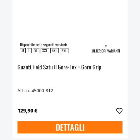
Disponibile nelle seguenti versioni:
M
L
XL
XXL
4XL
3XL
ULTERIORI VARIANTI
Guanti Held Satu II Gore-Tex + Gore Grip
Art. n. 45000-812
129,90 €
DETTAGLI