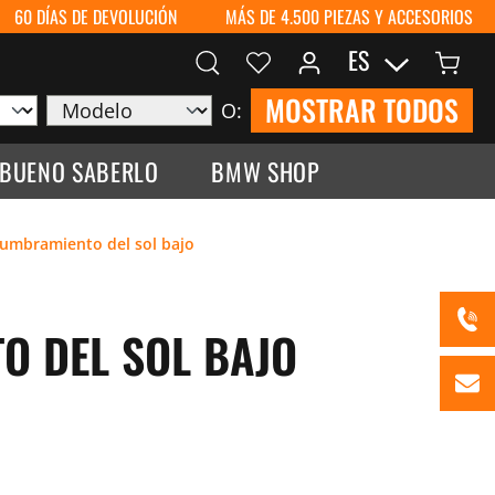
60 DÍAS DE DEVOLUCIÓN
MÁS DE 4.500 PIEZAS Y ACCESORIOS
ES
MOSTRAR TODOS
O:
 BUENO SABERLO
BMW SHOP
lumbramiento del sol bajo
O DEL SOL BAJO