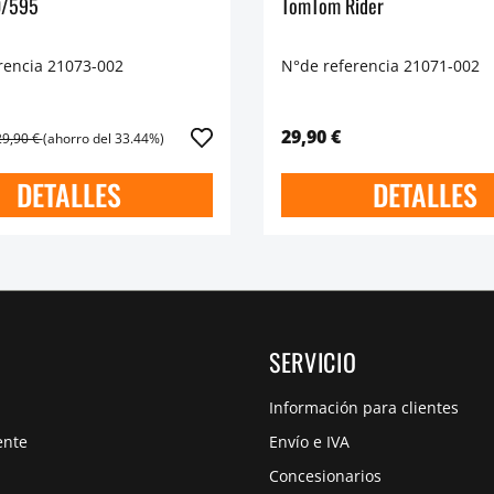
0/595
TomTom Rider
rencia 21073-002
N°de referencia 21071-002
29,90 €
29,90 €
(ahorro del 33.44%)
DETALLES
DETALLES
SERVICIO
Información para clientes
ente
Envío e IVA
Concesionarios