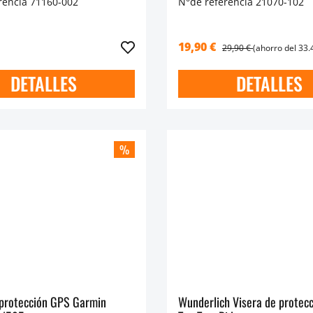
rencia 71160-002
N°de referencia 21070-102
19,90 €
29,90 €
(ahorro del 33
DETALLES
DETALLES
%
 protección GPS Garmin
Wunderlich Visera de protec