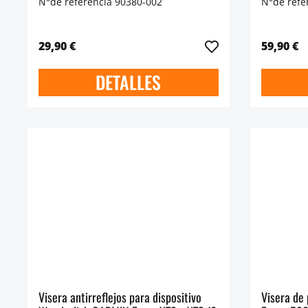
N°de referencia 90380-002
N°de refe
29,90 €
59,90 €
DETALLES
Visera antirreflejos para dispositivo
Visera de