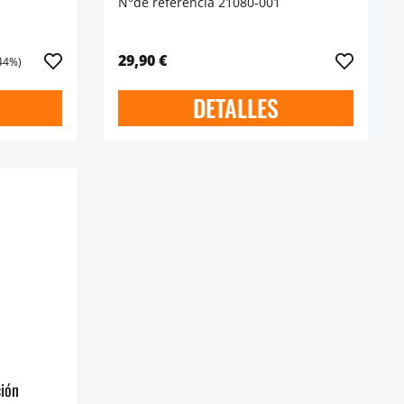
N°de referencia 21080-001
29,90 €
.44%)
DETALLES
ción