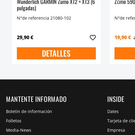
Wunderlich GARMIN Zumo XT2 + XT3 (6
Zūmo 59
pulgadas)
N°de referencia 21080-102
N°de refe
29,90 €
19,90 €
DETALLES
MANTENTE INFORMADO
INSIDE
Boletín de información
Dates
Folletos
Tarjeta de cli
Media-News
Empresa