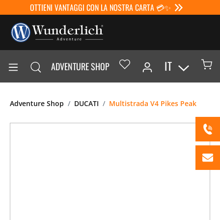
OTTIENI VANTAGGI CON LA NOSTRA CARTA 💳✨
IT
ADVENTURE SHOP
Adventure Shop
DUCATI
Multistrada V4 Pikes Peak