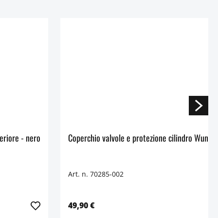
Paratelaio per asse DOUBLESHOCK di Wunderlich - posteriore - nero
Art. n. 70285-002
49,90 €