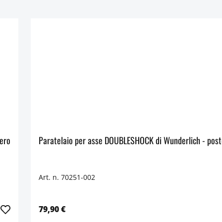
derlich Ducati - posteriore - nero
Art. n. 70251-002
79,90 €