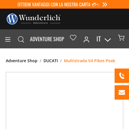
OTTIENI VANTAGGI CON LA NOSTRA CARTA 💳✨
IT
ADVENTURE SHOP
Adventure Shop
DUCATI
Multistrada V4 Pikes Peak