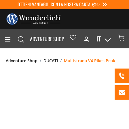
OTTIENI VANTAGGI CON LA NOSTRA CARTA 💳✨
IT
ADVENTURE SHOP
Adventure Shop
DUCATI
Multistrada V4 Pikes Peak