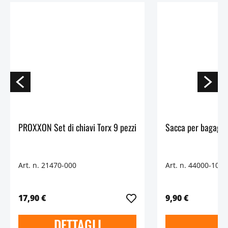
PROXXON Set di chiavi Torx 9 pezzi
Sacca per bagagli
Art. n. 21470-000
Art. n. 44000-100
17,90 €
9,90 €
DETTAGLI
D