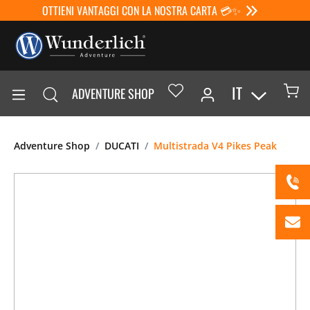
OTTIENI VANTAGGI CON LA NOSTRA CARTA 💳✨
IT
ADVENTURE SHOP
Adventure Shop
DUCATI
Multistrada V4 Pikes Peak