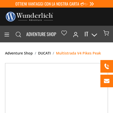
OTTIENI VANTAGGI CON LA NOSTRA CARTA 💳✨
IT
ADVENTURE SHOP
Adventure Shop
DUCATI
Multistrada V4 Pikes Peak