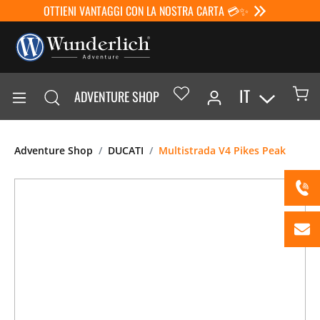
OTTIENI VANTAGGI CON LA NOSTRA CARTA 💳✨
IT
ADVENTURE SHOP
Adventure Shop
DUCATI
Multistrada V4 Pikes Peak