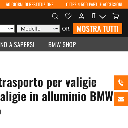
60 GIORNI DI RESTITUZIONE
OLTRE 4.500 PARTI E ACCESSORI
IT
MOSTRA TUTTI
OR:
NO A SAPERSI
BMW SHOP
trasporto per valigie
aligie in alluminio BMW -
o