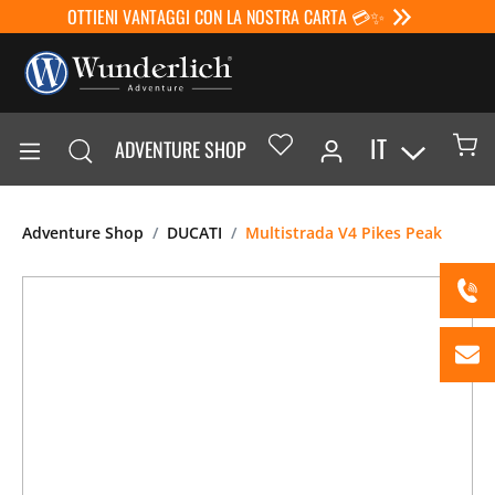
OTTIENI VANTAGGI CON LA NOSTRA CARTA 💳✨
IT
ADVENTURE SHOP
Adventure Shop
DUCATI
Multistrada V4 Pikes Peak