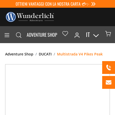
OTTIENI VANTAGGI CON LA NOSTRA CARTA 💳✨
IT
ADVENTURE SHOP
Adventure Shop
DUCATI
Multistrada V4 Pikes Peak