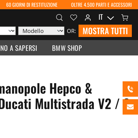
60 GIORNI DI RESTITUZIONE
OLTRE 4.500 PARTI E ACCESSORI
IT
MOSTRA TUTTI
OR:
NO A SAPERSI
BMW SHOP
 manopole Hepco &
Ducati Multistrada V2 / S