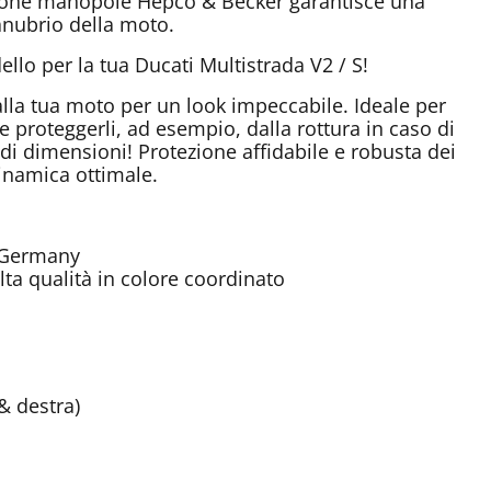
tezione manopole Hepco & Becker garantisce una
anubrio della moto.
llo per la tua Ducati Multistrada V2 / S!
alla tua moto per un look impeccabile. Ideale per
 e proteggerli, ad esempio, dalla rottura in caso di
i dimensioni! Protezione affidabile e robusta dei
inamica ottimale.
n Germany
alta qualità in colore coordinato
& destra)