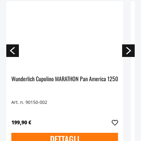
Wunderlich Cupolino MARATHON Pan America 1250
Art. n. 90150-002
Ar
199,90 €
99
DETTAGLI