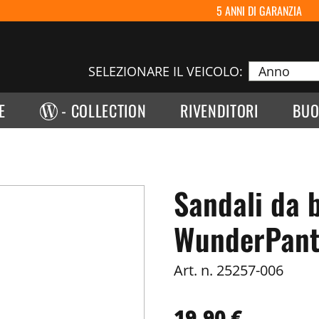
5 ANNI DI GARANZIA
SELEZIONARE IL VEICOLO:
E
- COLLECTION
RIVENDITORI
BUO
Sandali da 
WunderPanto
Art. n.
25257-006
19,90 €