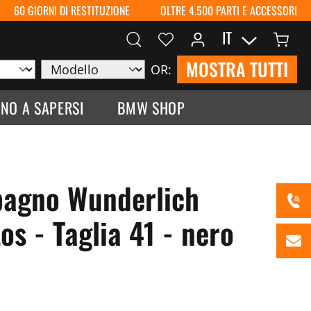
60 GIORNI DI RESTITUZIONE
OLTRE 4.500 PARTI E ACCESSORI
IT
MOSTRA TUTTI
OR:
NO A SAPERSI
BMW SHOP
bagno Wunderlich
s - Taglia 41 - nero