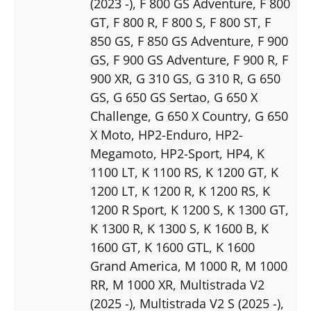
(2023 -)
, F 800 GS Adventure
, F 800
GT
, F 800 R
, F 800 S
, F 800 ST
, F
850 GS
, F 850 GS Adventure
, F 900
GS
, F 900 GS Adventure
, F 900 R
, F
900 XR
, G 310 GS
, G 310 R
, G 650
GS
, G 650 GS Sertao
, G 650 X
Challenge
, G 650 X Country
, G 650
X Moto
, HP2-Enduro
, HP2-
Megamoto
, HP2-Sport
, HP4
, K
1100 LT
, K 1100 RS
, K 1200 GT
, K
1200 LT
, K 1200 R
, K 1200 RS
, K
1200 R Sport
, K 1200 S
, K 1300 GT
,
K 1300 R
, K 1300 S
, K 1600 B
, K
1600 GT
, K 1600 GTL
, K 1600
Grand America
, M 1000 R
, M 1000
RR
, M 1000 XR
, Multistrada V2
(2025 -)
, Multistrada V2 S (2025 -)
,