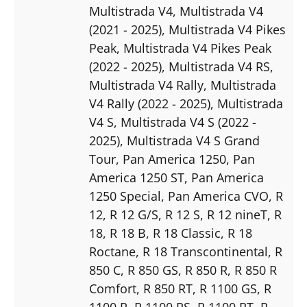
Multistrada V4
, Multistrada V4
(2021 - 2025)
, Multistrada V4 Pikes
Peak
, Multistrada V4 Pikes Peak
(2022 - 2025)
, Multistrada V4 RS
,
Multistrada V4 Rally
, Multistrada
V4 Rally (2022 - 2025)
, Multistrada
V4 S
, Multistrada V4 S (2022 -
2025)
, Multistrada V4 S Grand
Tour
, Pan America 1250
, Pan
America 1250 ST
, Pan America
1250 Special
, Pan America CVO
, R
12
, R 12 G/S
, R 12 S
, R 12 nineT
, R
18
, R 18 B
, R 18 Classic
, R 18
Roctane
, R 18 Transcontinental
, R
850 C
, R 850 GS
, R 850 R
, R 850 R
Comfort
, R 850 RT
, R 1100 GS
, R
1100 R
, R 1100 RS
, R 1100 RT
, R