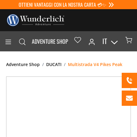
OTTIENI VANTAGGI CON LA NOSTRA CARTA 💳✨
IT
ADVENTURE SHOP
Adventure Shop
DUCATI
Multistrada V4 Pikes Peak