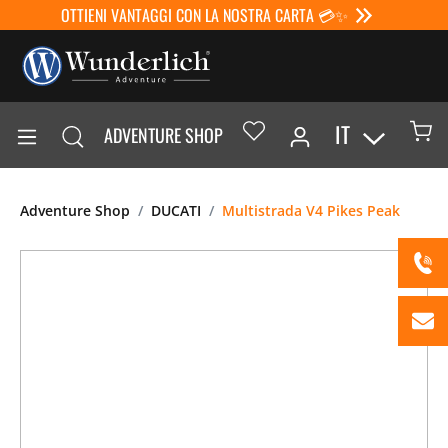
OTTIENI VANTAGGI CON LA NOSTRA CARTA 💳✨
IT
ADVENTURE SHOP
Adventure Shop
DUCATI
Multistrada V4 Pikes Peak