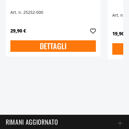
Art. n. 25252-000
Art. n. 
29,90 €
19,90 €
DETTAGLI
D
RIMANI AGGIORNATO