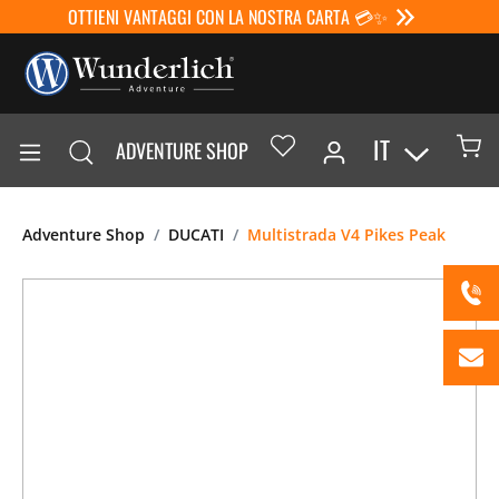
OTTIENI VANTAGGI CON LA NOSTRA CARTA 💳✨
IT
ADVENTURE SHOP
Adventure Shop
DUCATI
Multistrada V4 Pikes Peak