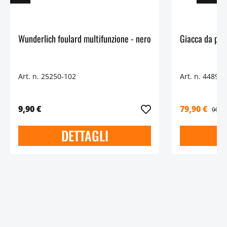
Wunderlich foulard multifunzione - nero
Giacca da pio
Art. n. 25250-102
Art. n. 44890
9,90 €
79,90 €
99,9
DETTAGLI