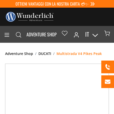
OTTIENI VANTAGGI CON LA NOSTRA CARTA 💳✨
IT
ADVENTURE SHOP
Adventure Shop
DUCATI
Multistrada V4 Pikes Peak