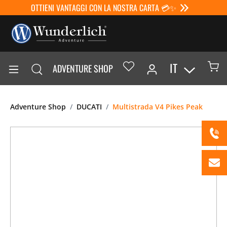
OTTIENI VANTAGGI CON LA NOSTRA CARTA 💳✨
IT
ADVENTURE SHOP
Adventure Shop
DUCATI
Multistrada V4 Pikes Peak