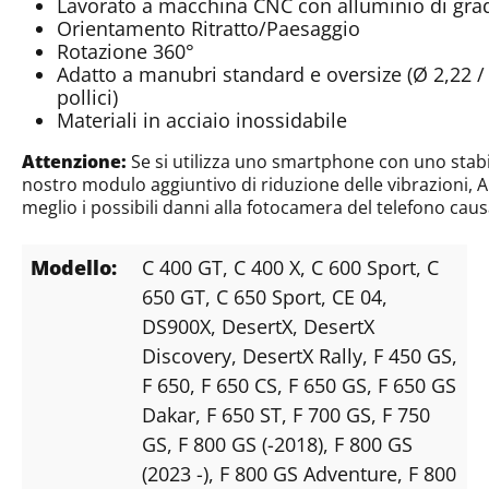
Lavorato a macchina CNC con alluminio di gra
Orientamento Ritratto/Paesaggio
Rotazione 360°
Adatto a manubri standard e oversize (Ø 2,22 / 2
pollici)
Materiali in acciaio inossidabile
Attenzione:
Se si utilizza uno smartphone con uno stabi
nostro modulo aggiuntivo di riduzione delle vibrazioni, A
meglio i possibili danni alla fotocamera del telefono caus
Modello:
C 400 GT
, C 400 X
, C 600 Sport
, C
650 GT
, C 650 Sport
, CE 04
,
DS900X
, DesertX
, DesertX
Discovery
, DesertX Rally
, F 450 GS
,
F 650
, F 650 CS
, F 650 GS
, F 650 GS
Dakar
, F 650 ST
, F 700 GS
, F 750
GS
, F 800 GS (-2018)
, F 800 GS
(2023 -)
, F 800 GS Adventure
, F 800