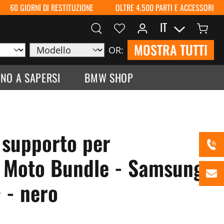
60 GIORNI DI RESTITUZIONE
OLTRE 4.500 PARTI E ACCESSORI
IT
MOSTRA TUTTI
OR:
NO A SAPERSI
BMW SHOP
supporto per
 Moto Bundle - Samsung
 - nero