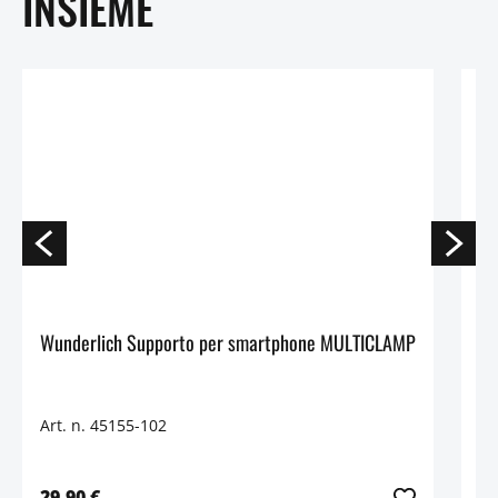
INSIEME
Wunderlich Supporto per smartphone MULTICLAMP
Mo
Art. n. 45155-102
Ar
29,90 €
49