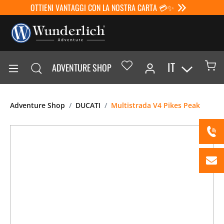
OTTIENI VANTAGGI CON LA NOSTRA CARTA 💳✨
IT
ADVENTURE SHOP
Adventure Shop
DUCATI
Multistrada V4 Pikes Peak