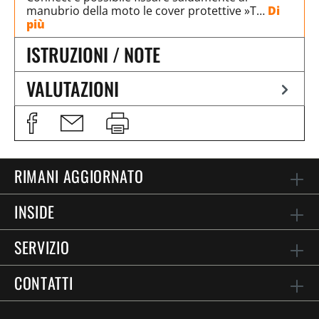
manubrio della moto le cover protettive »T…
Di
più
ISTRUZIONI / NOTE
VALUTAZIONI
RIMANI AGGIORNATO
INSIDE
SERVIZIO
CONTATTI