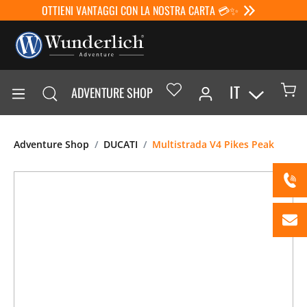
OTTIENI VANTAGGI CON LA NOSTRA CARTA 💳✨
IT
ADVENTURE SHOP
Adventure Shop
DUCATI
Multistrada V4 Pikes Peak