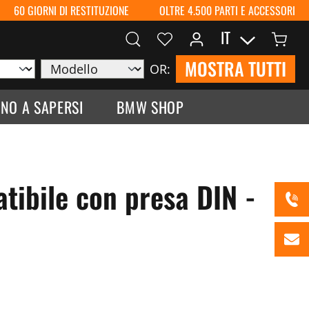
60 GIORNI DI RESTITUZIONE
OLTRE 4.500 PARTI E ACCESSORI
IT
MOSTRA TUTTI
OR:
NO A SAPERSI
BMW SHOP
tibile con presa DIN -