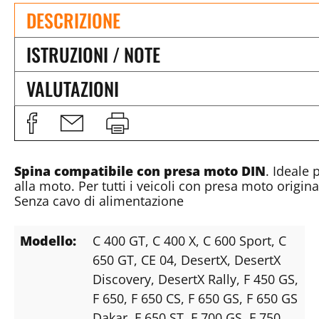
DESCRIZIONE
ISTRUZIONI / NOTE
VALUTAZIONI
Spina compatibile con presa moto DIN
. Ideale 
alla moto. Per tutti i veicoli con presa moto origin
Senza cavo di alimentazione
Modello:
C 400 GT
, C 400 X
, C 600 Sport
, C
650 GT
, CE 04
, DesertX
, DesertX
Discovery
, DesertX Rally
, F 450 GS
,
F 650
, F 650 CS
, F 650 GS
, F 650 GS
Dakar
, F 650 ST
, F 700 GS
, F 750