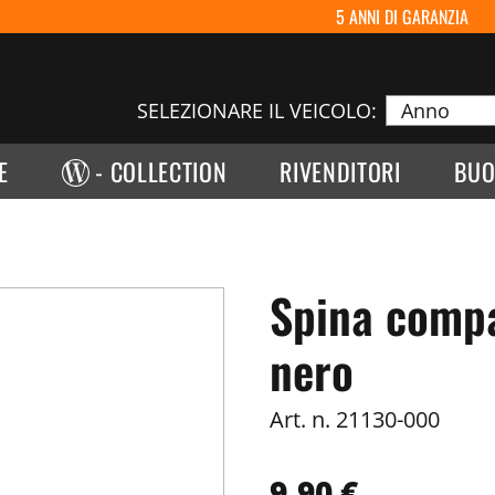
5 ANNI DI GARANZIA
SELEZIONARE IL VEICOLO:
E
- COLLECTION
RIVENDITORI
BUO
Spina compa
nero
Art. n.
21130-000
9,90 €