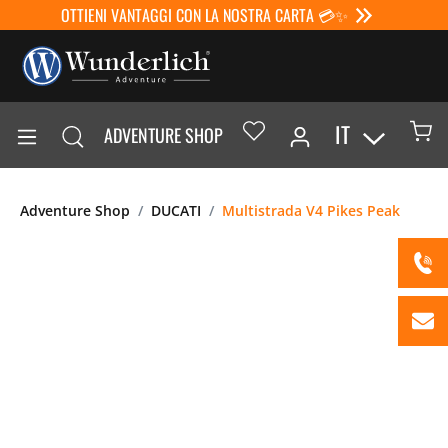
OTTIENI VANTAGGI CON LA NOSTRA CARTA 💳✨
IT
ADVENTURE SHOP
Adventure Shop
DUCATI
Multistrada V4 Pikes Peak