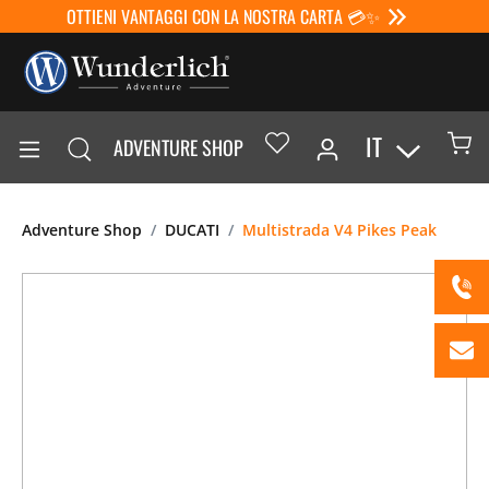
OTTIENI VANTAGGI CON LA NOSTRA CARTA 💳✨
IT
ADVENTURE SHOP
Adventure Shop
DUCATI
Multistrada V4 Pikes Peak