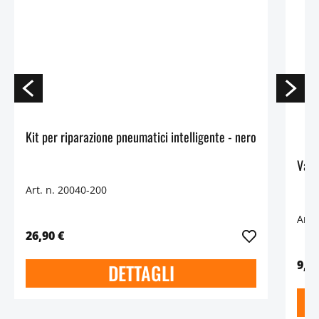
Kit per riparazione pneumatici intelligente - nero
Valv
Art. n. 20040-200
Art.
26,90 €
9,90
DETTAGLI
D