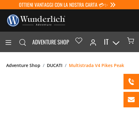
OTTIENI VANTAGGI CON LA NOSTRA CARTA 💳✨
IT
ADVENTURE SHOP
Adventure Shop
DUCATI
Multistrada V4 Pikes Peak