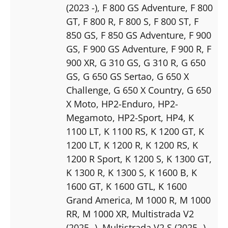
(2023 -)
, F 800 GS Adventure
, F 800
GT
, F 800 R
, F 800 S
, F 800 ST
, F
850 GS
, F 850 GS Adventure
, F 900
GS
, F 900 GS Adventure
, F 900 R
, F
900 XR
, G 310 GS
, G 310 R
, G 650
GS
, G 650 GS Sertao
, G 650 X
Challenge
, G 650 X Country
, G 650
X Moto
, HP2-Enduro
, HP2-
Megamoto
, HP2-Sport
, HP4
, K
1100 LT
, K 1100 RS
, K 1200 GT
, K
1200 LT
, K 1200 R
, K 1200 RS
, K
1200 R Sport
, K 1200 S
, K 1300 GT
,
K 1300 R
, K 1300 S
, K 1600 B
, K
1600 GT
, K 1600 GTL
, K 1600
Grand America
, M 1000 R
, M 1000
RR
, M 1000 XR
, Multistrada V2
(2025 -)
, Multistrada V2 S (2025 -)
,