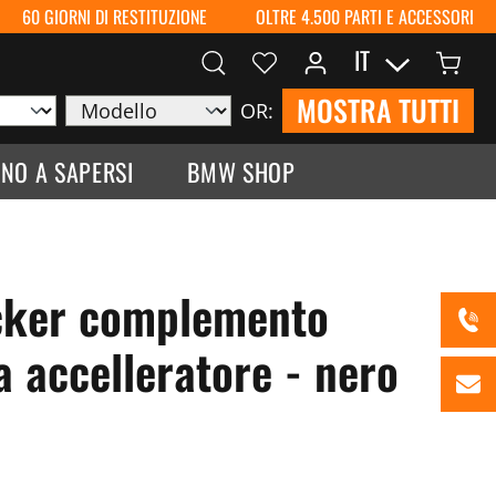
60 GIORNI DI RESTITUZIONE
OLTRE 4.500 PARTI E ACCESSORI
IT
MOSTRA TUTTI
OR:
NO A SAPERSI
BMW SHOP
ocker complemento
 accelleratore - nero