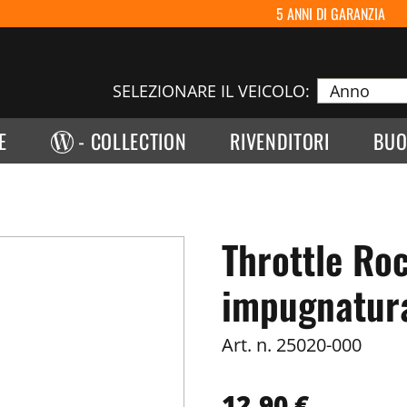
5 ANNI DI GARANZIA
SELEZIONARE IL VEICOLO:
E
- COLLECTION
RIVENDITORI
BUO
Throttle R
impugnatura
Art. n.
25020-000
12,90 €