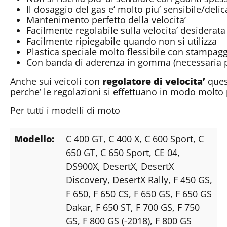
Il dosaggio del gas e’ molto piu’ sensibile/delic
Mantenimento perfetto della velocita’
Facilmente regolabile sulla velocita’ desiderata
Facilmente ripiegabile quando non si utilizza
Plastica speciale molto flessibile con stampagg
Con banda di aderenza in gomma (necessaria p
Anche sui veicoli con
regolatore di velocita’
ques
perche’ le regolazioni si effettuano in modo molto 
Per tutti i modelli di moto
Modello:
C 400 GT
, C 400 X
, C 600 Sport
, C
650 GT
, C 650 Sport
, CE 04
,
DS900X
, DesertX
, DesertX
Discovery
, DesertX Rally
, F 450 GS
,
F 650
, F 650 CS
, F 650 GS
, F 650 GS
Dakar
, F 650 ST
, F 700 GS
, F 750
GS
, F 800 GS (-2018)
, F 800 GS