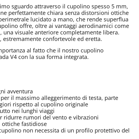
 primo sguardo attraverso il cupolino spesso 5 mm,
sione perfettamente chiara senza distorsioni ottiche
o perimetrale lucidato a mano, che rende superflua
upolino offre, oltre ai vantaggi aerodinamici come
i, una visuale anteriore completamente libera.
a, estremamente confortevole ed eretta.
mportanza al fatto che il nostro cupolino
rada V4 con la sua forma integrata.
gni avventura
, per il massimo alleggerimento di testa, parte
ori rispetto al cupolino originale
tto nei lunghi viaggi
ridurre rumori del vento e vibrazioni
 ottiche fastidiose
cupolino non necessita di un profilo protettivo del