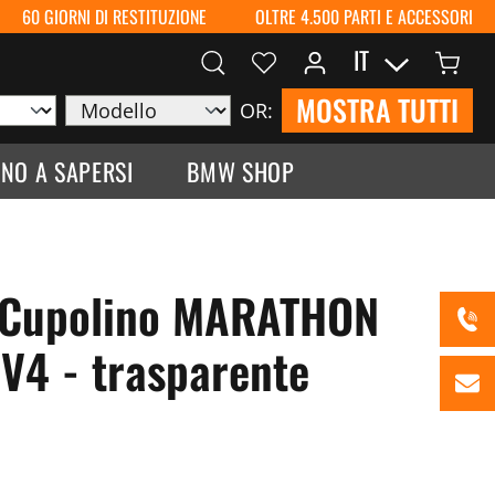
60 GIORNI DI RESTITUZIONE
OLTRE 4.500 PARTI E ACCESSORI
IT
MOSTRA TUTTI
OR:
NO A SAPERSI
BMW SHOP
 Cupolino MARATHON
 V4 - trasparente