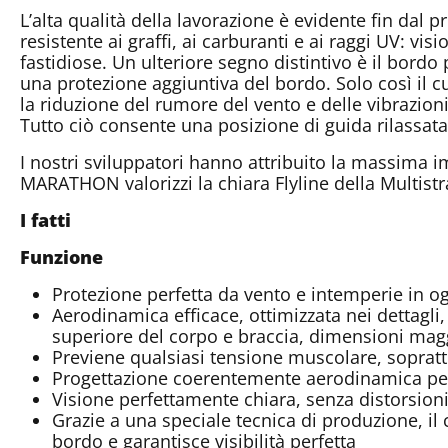
L’alta qualità della lavorazione è evidente fin dal
resistente ai graffi, ai carburanti e ai raggi UV: vi
fastidiose. Un ulteriore segno distintivo è il bord
una protezione aggiuntiva del bordo. Solo così il c
la riduzione del rumore del vento e delle vibrazion
Tutto ciò consente una posizione di guida rilassat
I nostri sviluppatori hanno attribuito la massima i
MARATHON valorizzi la chiara Flyline della Multist
I fatti
Funzione
Protezione perfetta da vento e intemperie in o
Aerodinamica efficace, ottimizzata nei dettagli
superiore del corpo e braccia, dimensioni maggi
Previene qualsiasi tensione muscolare, soprattu
Progettazione coerentemente aerodinamica per 
Visione perfettamente chiara, senza distorsioni
Grazie a una speciale tecnica di produzione, il 
bordo e garantisce visibilità perfetta