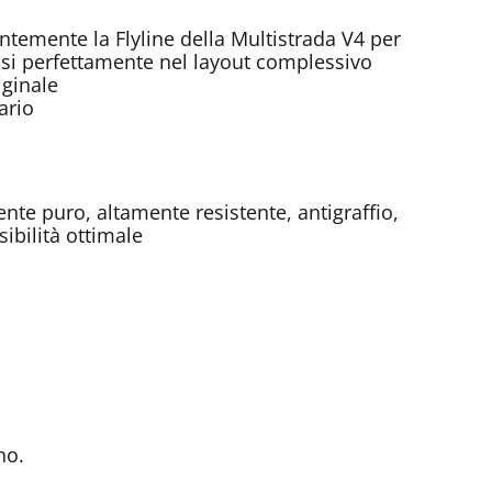
temente la Flyline della Multistrada V4 per
ndosi perfettamente nel layout complessivo
iginale
ario
nte puro, altamente resistente, antigraffio,
sibilità ottimale
no.