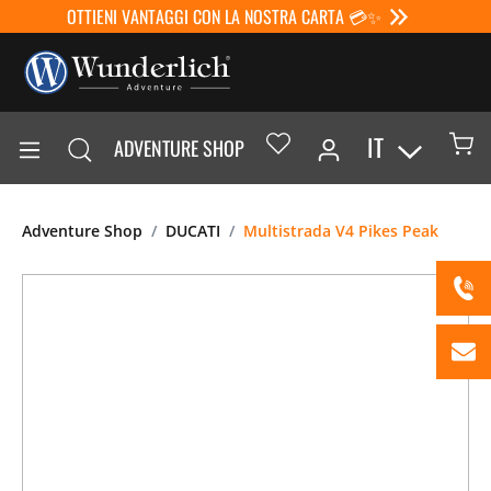
OTTIENI VANTAGGI CON LA NOSTRA CARTA 💳✨
IT
ADVENTURE SHOP
Adventure Shop
DUCATI
Multistrada V4 Pikes Peak